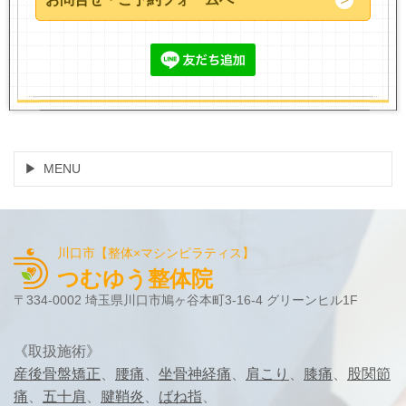
MENU
川口市【整体×マシンピラティス】
つむゆう整体院
〒334-0002 埼玉県川口市鳩ヶ谷本町3-16-4 グリーンヒル1F
《
取扱施術》
産後骨盤矯正
、
腰痛
、
坐骨神経痛
、
肩こり
、
膝痛
、
股関節
痛
、
五十肩
、
腱鞘炎
、
ばね指
、