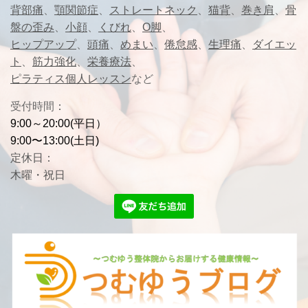
背部痛
、
顎関節症
、
ストレートネック
、
猫背
、
巻き肩
、
骨
盤の歪み
、
小顔
、
くびれ
、
O脚
、
ヒップアップ
、
頭痛
、
めまい
、
倦怠感
、
生理痛
、
ダイエッ
ト
、
筋力強化
、
栄養療法
、
ピラティス個人レッスン
など
受付時間
：
9:00～20:00(平日）
9:00〜13:00(土日)
定休日：
木曜・祝日