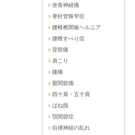
坐骨神経痛
脊柱管狭窄症
腰椎椎間板ヘルニア
腰椎すべり症
背部痛
肩こり
膝痛
股関節痛
四十肩・五十肩
ばね指
顎関節症
自律神経の乱れ