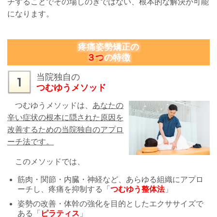
チすることでその場しのぎではない、根本的な解決が可能
になります。
疼痛姿勢矯正の
３
つ
の特徴
当院独自の
つむゆうメソッド
つむゆうメソッドは、
あなたの
辛い症状の根本に隠された原因を
改善するための当院独自のアプロ
ーチ法です。
このメソッドでは、
筋肉・関節・内臓・神経など、あらゆる組織にアプロ
ーチし、疼痛を抑制する「
つむゆう整体法
」
姿勢の改善・体幹の強化を目的としたエクササイズで
ある「
ピラティス
」