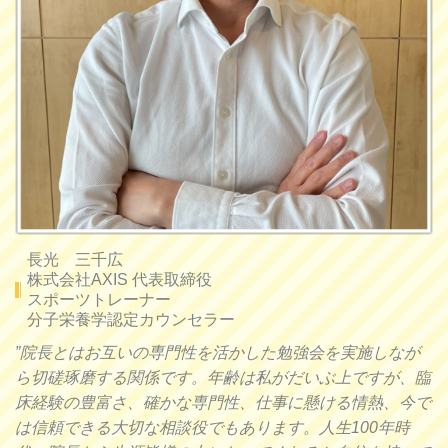
長光 三千広
株式会社AXIS 代表取締役
スポーツトレーナー
分子栄養学認定カウンセラー
”院長とはお互いの専門性を活かした勉強会を実施しなが
ら切磋琢磨する関係です。年齢は私がだいぶ上ですが、臨
床経験の豊富さ、確かな専門性、仕事に懸ける情熱、今で
は信頼できる大切な相談役でもあります。人生100年時