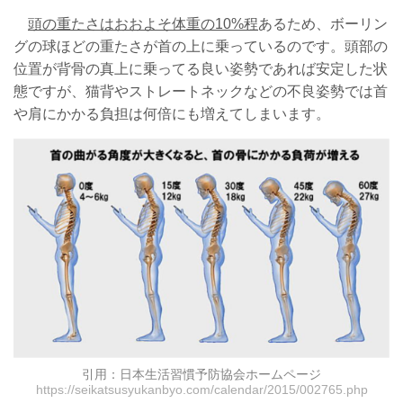
頭の重たさはおおよそ体重の10%程
あるため、ボーリン
グの球ほどの重たさが首の上に乗っているのです。頭部の
位置が背骨の真上に乗ってる良い姿勢であれば安定した状
態ですが、猫背やストレートネックなどの不良姿勢では首
や肩にかかる負担は何倍にも増えてしまいます。
引用：日本生活習慣予防協会ホームページ
https://seikatsusyukanbyo.com/calendar/2015/002765.php