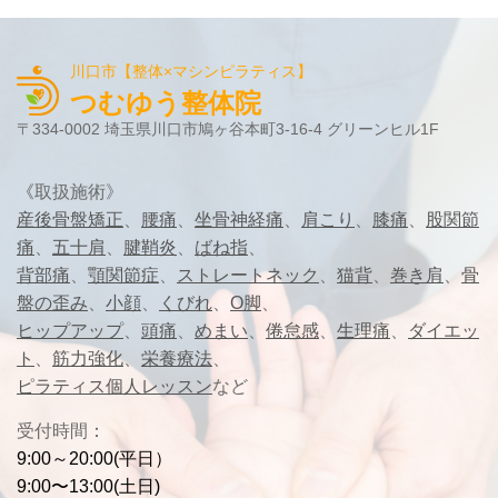
川口市【整体×マシンピラティス】
つむゆう整体院
〒334-0002 埼玉県川口市鳩ヶ谷本町3-16-4 グリーンヒル1F
《
取扱施術》
産後骨盤矯正
、
腰痛
、
坐骨神経痛
、
肩こり
、
膝痛
、
股関節
痛
、
五十肩
、
腱鞘炎
、
ばね指
、
背部痛
、
顎関節症
、
ストレートネック
、
猫背
、
巻き肩
、
骨
盤の歪み
、
小顔
、
くびれ
、
O脚
、
ヒップアップ
、
頭痛
、
めまい
、
倦怠感
、
生理痛
、
ダイエッ
ト
、
筋力強化
、
栄養療法
、
ピラティス個人レッスン
など
受付時間
：
9:00～20:00(平日）
9:00〜13:00(土日)