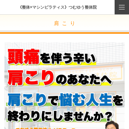
《整体×マシンピラティス》つむゆう整体院
肩 こ り