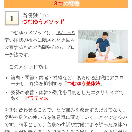
３
つ
の特徴
当院独自の
つむゆうメソッド
つむゆうメソッドは、
あなたの
辛い症状の根本に隠された原因を
改善するための当院独自のアプロ
ーチ法です。
このメソッドでは、
筋肉・関節・内臓・神経など、あらゆる組織にアプロ
ーチし、疼痛を抑制する「
つむゆう整体法
」
姿勢の改善・体幹の強化を目的としたエクササイズで
ある「
ピラティス
」
を掛け合わせることで、ただ痛みを改善するだけでなく、
姿勢や身体の使い方を無意識に変えていくことができるの
です。結果として、普段の生活や労働による誤った身体の
使い方が改善することで痛みを生み出してしまう原因がな