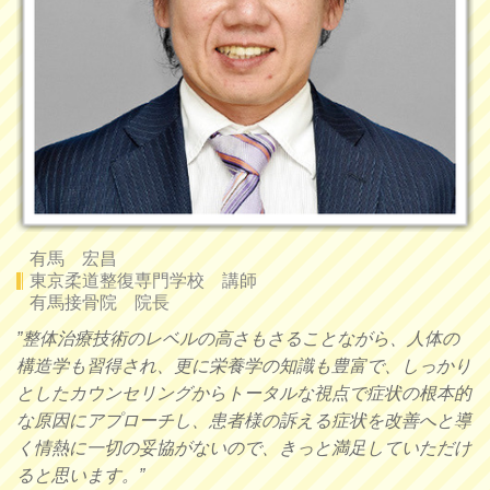
有馬 宏昌
東京柔道整復専門学校 講師
有馬接骨院 院長
”整体治療技術のレベルの高さもさることながら、人体の
構造学も習得され、更に栄養学の知識も豊富で、しっかり
としたカウンセリングからトータルな視点で症状の根本的
な原因にアプローチし、患者様の訴える症状を改善へと導
く情熱に一切の妥協がないので、きっと満足していただけ
ると思います。”