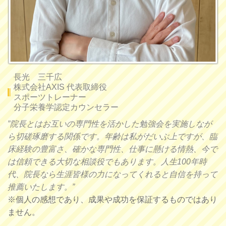
長光 三千広
株式会社AXIS 代表取締役
スポーツトレーナー
分子栄養学認定カウンセラー
”院長とはお互いの専門性を活かした勉強会を実施しなが
ら切磋琢磨する関係です。年齢は私がだいぶ上ですが、臨
床経験の豊富さ、確かな専門性、仕事に懸ける情熱、今で
は信頼できる大切な相談役でもあります。人生100年時
代、院長なら生涯皆様の力になってくれると自信を持って
推薦いたします。”
※個人の感想であり、成果や成功を保証するものではあり
ません。