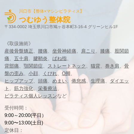
川口市【整体×マシンピラティス】
つむゆう整体院
〒334-0002 埼玉県川口市鳩ヶ谷本町3-16-4 グリーンヒル1F
《
取扱施術》
産後骨盤矯正
、
腰痛
、
坐骨神経痛
、
肩こり
、
膝痛
、
股関節
痛
、
五十肩
、
腱鞘炎
、
ばね指
、
背部痛
、
顎関節症
、
ストレートネック
、
猫背
、
巻き肩
、
骨
盤の歪み
、
小顔
、
くびれ
、
O脚
、
ヒップアップ
、
頭痛
、
めまい
、
倦怠感
、
生理痛
、
ダイエッ
ト
、
筋力強化
、
栄養療法
、
ピラティス個人レッスン
など
受付時間
：
9:00～20:00(平日）
9:00〜13:00(土日)
定休日：