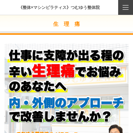
《整体×マシンピラティス》つむゆう整体院
生 理 痛