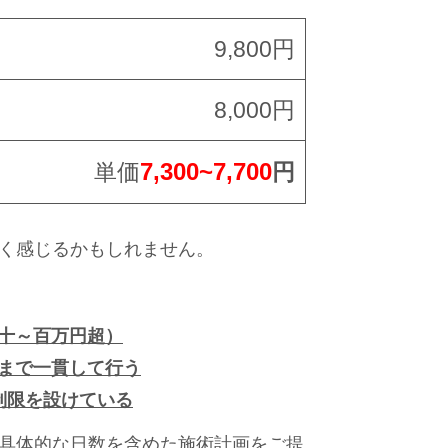
9,800円
8,000円
7,300~7,700
単価
円
く感じるかもしれません。
十～百万円超）
まで一貫して行う
制限を設けている
具体的な日数を含めた施術計画をご提