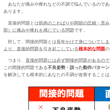
あなたが痛みや痺れなどの不調で悩んでいるのであ
あります。
直接的問題とは
筋肉のこわばり
や関節の圧縮・歪み
部）に痛みや痺れを感じている問題
です。
対して、間接的問題とは
長年かけて身についてしま
より、直接的問題を引き起こしている
根本的な問題
の
つまり、
直接的問題には必ず間接的問題があるので
この間接的問題である
不良姿勢・誤った動作パターン
を解決しても根本的にあなたの不調が改善することは