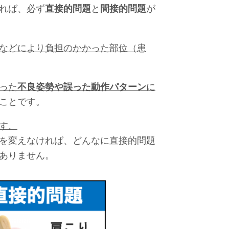
れば、必ず
直接的問題
と
間接的問題
が
などにより負担のかかった部位（患
った
不良
姿勢や誤った動作パターン
に
ことです。
す。
を変えなければ、どんなに直接的問題
ありません。