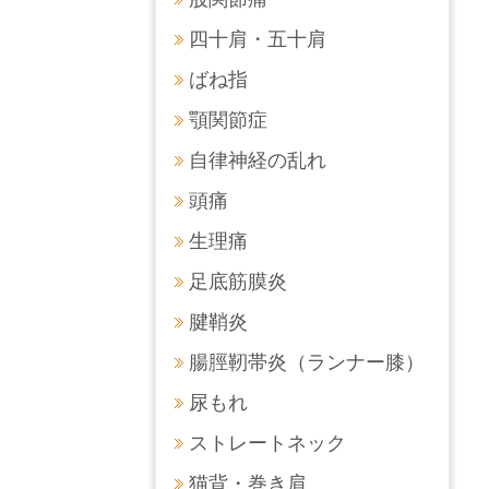
四十肩・五十肩
ばね指
顎関節症
自律神経の乱れ
頭痛
生理痛
足底筋膜炎
腱鞘炎
腸脛靭帯炎（ランナー膝）
尿もれ
ストレートネック
猫背・巻き肩