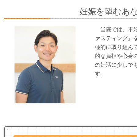
妊娠を望むあ
当院では、不妊
ァスティング』
極的に取り組ん
的な負担や心身
の妊活に少しで
す。