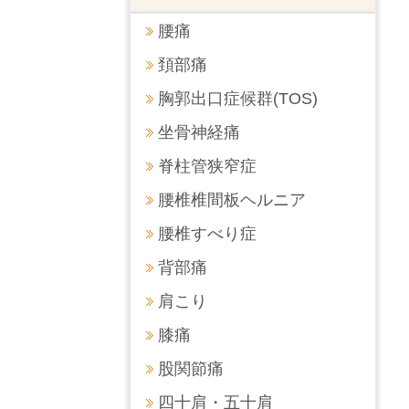
腰痛
頚部痛
胸郭出口症候群(TOS)
坐骨神経痛
脊柱管狭窄症
腰椎椎間板ヘルニア
腰椎すべり症
背部痛
肩こり
膝痛
股関節痛
四十肩・五十肩