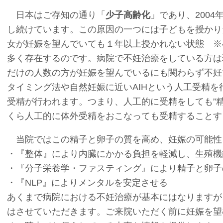
日本はご存知の通り「
少子高齢化
」であり、2004
し続けています。この原因の一つには子どもを授かり
女が妊娠を望んでいても１年以上授かれない状態 ※
多く存在するのです。病院で不妊治療をしている方は
だけの人数の方が妊娠を望んでいるにも関わらず不妊
タイミング法や自然妊娠に近いAIHという人工受精
受精が行われます。つまり、人工的に受精をしても”精
くら人工的に体外受精をおこなっても受精することす
当院ではこの精子と卵子の質を高め、妊娠の可能性
・『整体』により内臓にかかる負担を軽減し、生殖機
・『分子栄養学・ファスティング』により精子と卵子
・『NLP』によりメンタルを安定させる
あくまで病院における不妊治療が基本にはなりますが
はさせていただきます。ご来院いただく前に妊娠を望